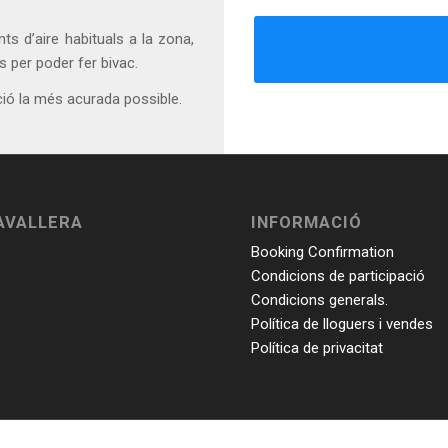
nts d’aire habituals a la zona,
s per poder fer bivac.
ció la més acurada possible.
AVALLERA
INFORMACIÓ
Booking Confirmation
Condicions de participació
Condicions generals.
Política de lloguers i vendes
Política de privacitat