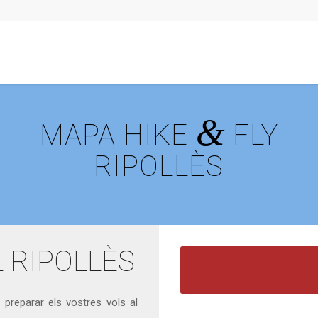
&
MAPA HIKE
FLY
RIPOLLÈS
 RIPOLLÈS
 preparar els vostres vols al