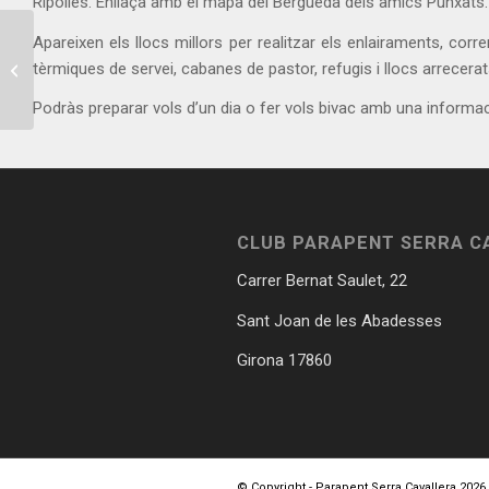
Ripollès. Enllaça amb el mapa del Berguedà dels amics Punxats.
Apareixen els llocs millors per realitzar els enlairaments, corre
CAMPIONAT DE
tèrmiques de servei, cabanes de pastor, refugis i llocs arrecerat
CATALUNYA I LLIGA
ESPANYOLA 2022.
Podràs preparar vols d’un dia o fer vols bivac amb una informa
CLUB PARAPENT SERRA C
Carrer Bernat Saulet, 22
Sant Joan de les Abadesses
Girona 17860
© Copyright - Parapent Serra Cavallera 2026